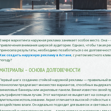
В мире маркетинга наружная реклама занимает особое место. Она –
привлечения внимания широкой аудитории. Однако, чтобы такая ре
приносила результаты, необходимо позаботиться о ее долговечност
Как создать наружную рекламу в Астане
, с учетом местного кли
погоду?
МАТЕРИАЛЫ – ОСНОВА ДОЛГОВЕЧНОСТИ
Первый шаг к созданию стойкой наружной рекламы — правильный 
технологии предлагают множество вариантов, способных выдержать
виниловые баннеры или акриловые панели. Винил известен своей п
ультрафиолетовым лучам. Этот материал не выцветает на солнце и 
длительном использовании. Акрил отличается высокой стойкостью 
воздействию влаги. Он идеально подходит для вывесок и световых 
Алюминий и нержавеющая сталь – также отличные материалы для ка