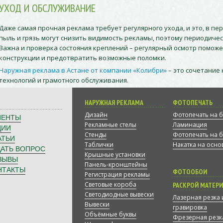
УХОД И ОБСЛУЖИВАНИЕ
Даже самая прочная реклама требует регулярного ухода, и это, в пе
пыль и грязь могут снизить видимость рекламы, поэтому периодичес
Важна и проверка состояния креплений – регулярный осмотр помож
конструкции и предотвратить возможные поломки.
Наружная реклама в Астане от компании «Колибри»
– это сочетание
технологий и грамотного обслуживания.
НАРУЖНАЯ РЕКЛАМА
ФОТОПЕЧАТЬ
Дизайн
Фотопечать на 
ИЕНТЫ
Рекламные стелы
Ламинация
ЦИИ
Стенды
Фотопечать на б
АТЬИ
Таблички
Накатка на осно
ДАТЬ ВОПРОС
Крышные установки
ЗЫВЫ
Панель-кронштейны
НТАКТЫ
ФОТООБОИ
Регистрация рекламы
Световые короба
РАСКРОЙ МАТЕР
Светодиодные вывески
Лазерная резка 
Вывески
гравировка
Объёмные буквы
Фрезерная резк