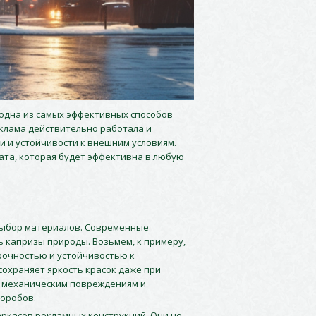
 одна из самых эффективных способов
клама действительно работала и
и и устойчивости к внешним условиям.
мата, которая будет эффективна в любую
выбор материалов. Современные
 капризы природы. Возьмем, к примеру,
рочностью и устойчивостью к
сохраняет яркость красок даже при
к механическим повреждениям и
коробов.
ркасов рекламных конструкций. Они не