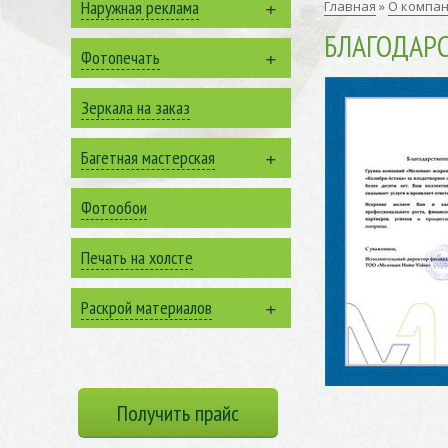
+
Наружная реклама
Главная
»
О компа
БЛАГОДАР
+
Фотопечать
Зеркала на заказ
+
Багетная мастерская
Фотообои
Печать на холсте
+
Раскрой материалов
Получить прайс