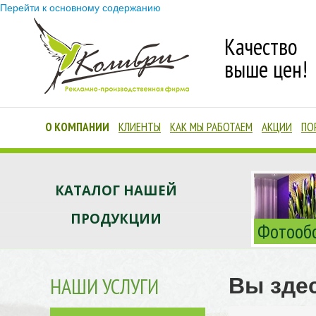
Перейти к основному содержанию
Качество
выше цен!
О КОМПАНИИ
КЛИЕНТЫ
КАК МЫ РАБОТАЕМ
АКЦИИ
ПО
Благодарственные письма
Доставка и Оплата
Как заказать
КАТАЛОГ НАШЕЙ
Материалы производства
Качество работы
ПРОДУКЦИИ
Фотооб
Сроки исполнения и
гарантии
Услуга дизайна
Вы зде
НАШИ УСЛУГИ
Установка и монтаж
наружной рекламы